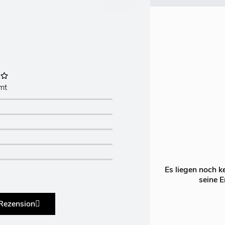
mt
Es liegen noch k
seine E
 Rezension