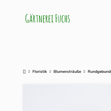
Veransta
Floristik
Blumensträuße
Rundgebunde