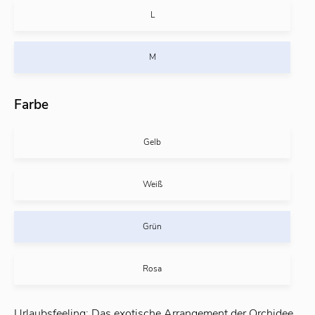
L
M
Farbe
Gelb
Weiß
Grün
Rosa
Urlaubsfeeling: Das exotische Arrangement der Orchidee