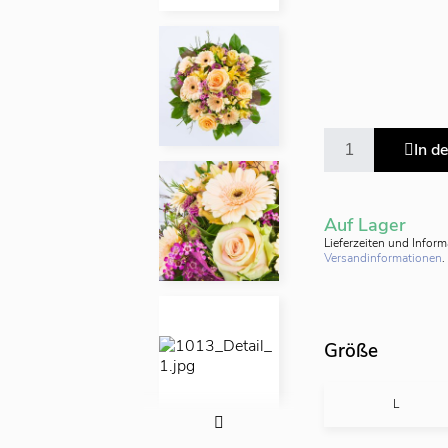
In d
Auf Lager
Lieferzeiten und Infor
Versandinformationen
.
Größe
L