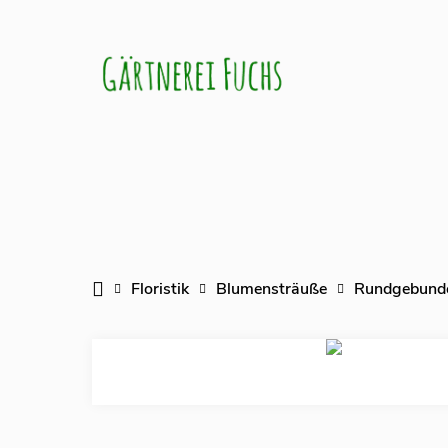
Veransta
Floristik
Blumensträuße
Rundgebunde