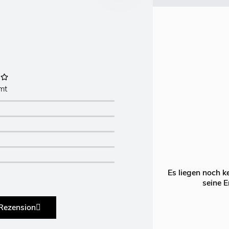
mt
Es liegen noch k
seine E
 Rezension