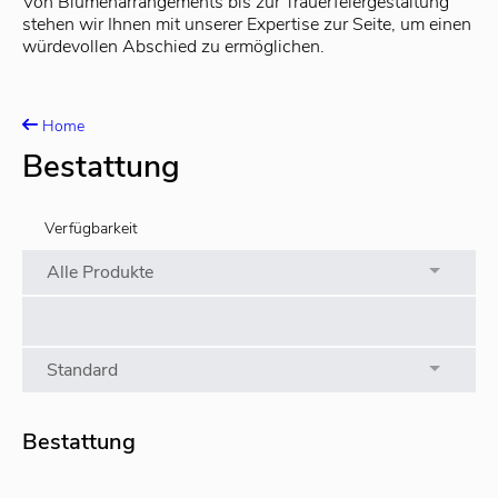
Von Blumenarrangements bis zur Trauerfeiergestaltung
stehen wir Ihnen mit unserer Expertise zur Seite, um einen
würdevollen Abschied zu ermöglichen.
Home
Bestattung
Verfügbarkeit
Alle Produkte
Preis
ab
Bis
Sortieren
Standard
Bestattung