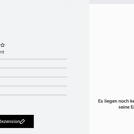
mt
Es liegen noch k
seine E
 Rezension