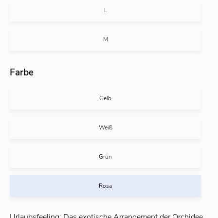
L
M
Farbe
Gelb
Weiß
Grün
Rosa
Urlaubsfeeling: Das exotische Arrangement der Orchidee